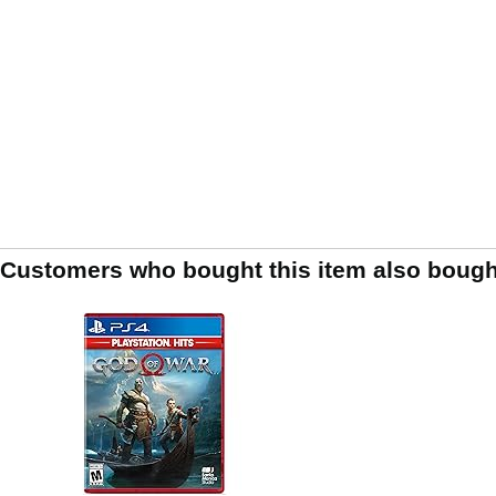
Customers who bought this item also bough