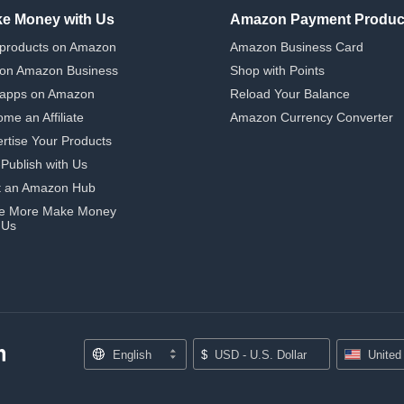
e Money with Us
Amazon Payment Produc
 products on Amazon
Amazon Business Card
 on Amazon Business
Shop with Points
 apps on Amazon
Reload Your Balance
me an Affiliate
Amazon Currency Converter
rtise Your Products
-Publish with Us
t an Amazon Hub
e More Make Money
 Us
English
$
USD - U.S. Dollar
United