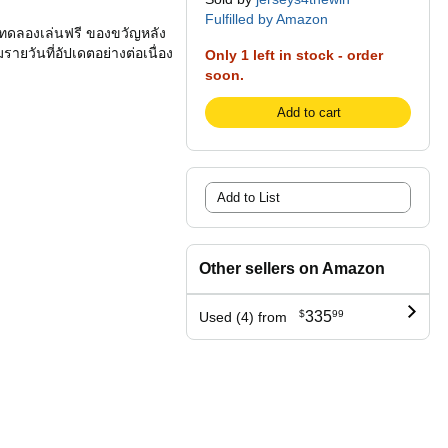
Fulfilled by Amazon
ิ์ทดลองเล่นฟรี ของขวัญหลัง
ายวันที่อัปเดตอย่างต่อเนื่อง
Only 1 left in stock - order
soon.
Add to cart
Add to List
Other sellers on Amazon
$
335
99
Used (4) from