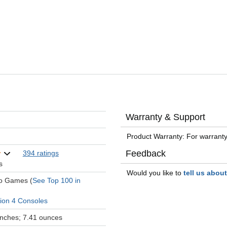
Warranty & Support
Product Warranty: For warranty
Feedback
394 ratings
s
Would you like to
tell us abou
eo Games (
See Top 100 in
tion 4 Consoles
 inches; 7.41 ounces