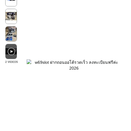
2 VIDEOS