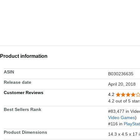
Product information
ASIN
B030236635
Release date
April 20, 2018
Customer Reviews
4.2
4.2 out of 5 star
Best Sellers Rank
#83,477 in Vid
Video Games
)
#116 in
PlaySta
Product Dimensions
14.3 x 4.5 x 17