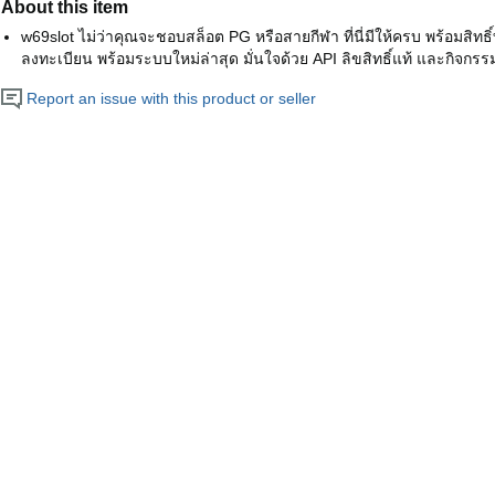
About this item
w69slot ไม่ว่าคุณจะชอบสล็อต PG หรือสายกีฬา ที่นี่มีให้ครบ พร้อมสิทธ
ลงทะเบียน พร้อมระบบใหม่ล่าสุด มั่นใจด้วย API ลิขสิทธิ์แท้ และกิจกรรมร
Report an issue with this product or seller