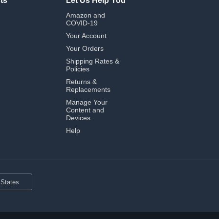
ts
Let Us Help You
Amazon and
COVID-19
Your Account
Your Orders
Shipping Rates &
Policies
Returns &
Replacements
Manage Your
Content and
Devices
Help
 States