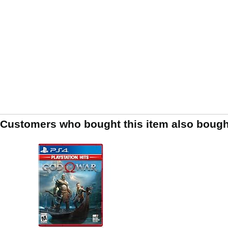
Customers who bought this item also bough