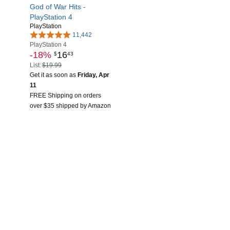
God of War Hits -
PlayStation 4
PlayStation
11,442
PlayStation 4
-18%
16
$
43
List:
$19.99
Get it as soon as
Friday, Apr
11
FREE Shipping on orders
over $35 shipped by Amazon