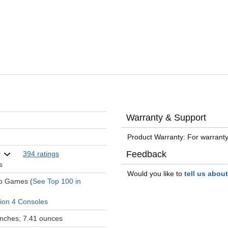
Warranty & Support
Product Warranty: For warranty
Feedback
394 ratings
s
Would you like to
tell us abou
eo Games (
See Top 100 in
tion 4 Consoles
 inches; 7.41 ounces