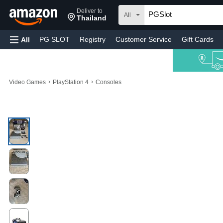
Deliver to
All
Thailand
PG SLOT
Registry
Customer Service
Gift Cards
All
›
›
Video Games
PlayStation 4
Consoles