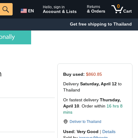
0
Returns
Hello, sign in
EN
& Orders
Cart
Account & Lists
Get free shipping to Thailand
ด
Buy used:
$860.85
Delivery
Saturday, April 12
to
Thailand
Or fastest delivery
Thursday,
April 10
. Order within
16 hrs 8
mins
Deliver to
Thailand
Used: Very Good
|
Details
Sold by
jerseys4thewin