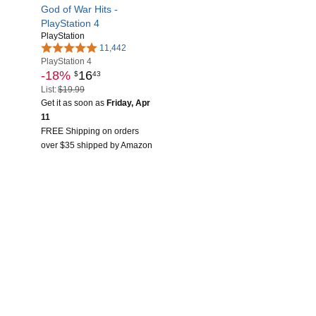
God of War Hits -
PlayStation 4
PlayStation
11,442
PlayStation 4
-18%
16
$
43
List:
$19.99
Get it as soon as
Friday, Apr
11
FREE Shipping on orders
over $35 shipped by Amazon