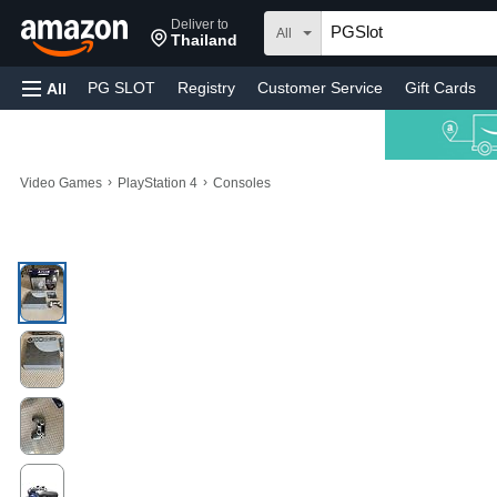
Deliver to
All
Thailand
PG SLOT
Registry
Customer Service
Gift Cards
All
›
›
Video Games
PlayStation 4
Consoles