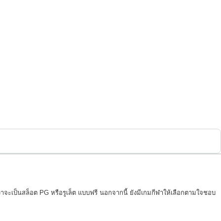
าจะเป็นสล็อต PG หรือรูเล็ต แบบฟรี นอกจากนี้ ยังมีเกมกีฬาให้เลือกตามใจชอบ