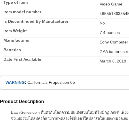
Type of item
Video Game
Item model number
465551863354
Is Discontinued By Manufacturer
No
Item Weight
7.4 ounces
Manufacturer
Sony Computer 
Batteries
2 AA batteries r
Date First Available
March 6, 2018
WARNING
:
California’s Proposition 65
Product Description
Baan-Series-com ตื่นตัวกับโลกความบันเทิงแบบใหม่ที่ไม่มีกฎเกณฑ์ เพีย
ซึ่งแม้ยังไม่ได้สมัครก็สามารถทดลองใช้ฟีเจอร์ใหม่ล่าสุดในแต่ละหมวดเลย