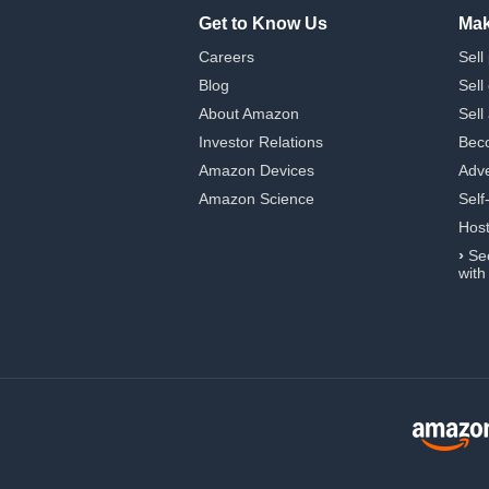
Get to Know Us
Mak
Careers
Sell
Blog
Sell
About Amazon
Sell
Investor Relations
Beco
Amazon Devices
Adve
Amazon Science
Self
Hos
›
Se
with