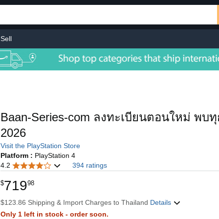
Sell
Baan-Series-com ลงทะเบียนตอนใหม่ พบทุ
2026
Visit the PlayStation Store
Platform :
PlayStation 4
4.2
394 ratings
719
$
98
$123.86 Shipping & Import Charges to Thailand
Details
Only 1 left in stock - order soon.