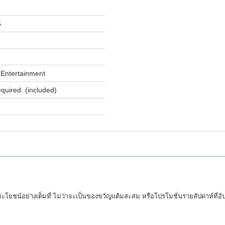
5
Entertainment
equired. (included)
โยชน์อย่างเต็มที่ ไม่ว่าจะเป็นของขวัญแต้มสะสม หรือโปรโมชั่นรายสัปดาห์ที่อ