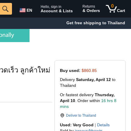
0
Returns
Hello, sign in
EN
& Orders
Cart
Account & Lists
Get free shipping to Thailand
เร็ว ลูกค้าใหม่
Buy used:
$860.85
Delivery
Saturday, April 12
to
Thailand
Or fastest delivery
Thursday,
April 10
. Order within
16 hrs 8
mins
Deliver to
Thailand
Used: Very Good
|
Details
Sold by
jerseys4thewin