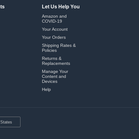
ts
Let Us Help You
Amazon and
COVID-19
Your Account
Your Orders
Shipping Rates &
Policies
Returns &
Replacements
Manage Your
Content and
Devices
Help
 States