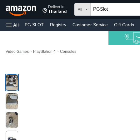
Deliver to
All
Thailand
PG SLOT
Registry
Customer Service
Gift Cards
All
›
›
Video Games
PlayStation 4
Consoles