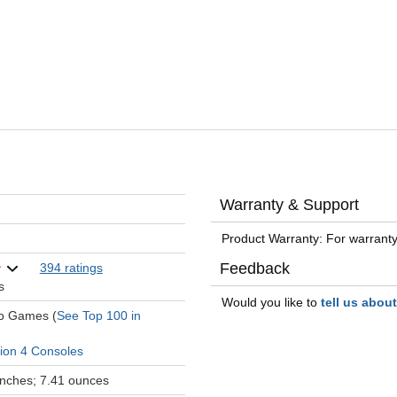
Warranty & Support
Product Warranty: For warranty
Feedback
394 ratings
s
Would you like to
tell us abou
eo Games (
See Top 100 in
tion 4 Consoles
 inches; 7.41 ounces