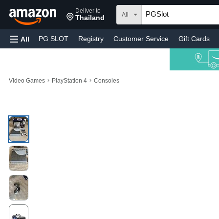
Deliver to
All
Thailand
PG SLOT
Registry
Customer Service
Gift Cards
All
›
›
Video Games
PlayStation 4
Consoles