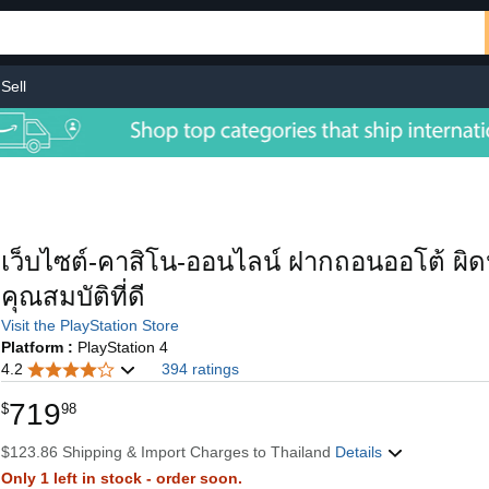
Sell
เว็บไซต์-คาสิโน-ออนไลน์ ฝากถอนออโต้ ผิดป
คุณสมบัติที่ดี
Visit the PlayStation Store
Platform :
PlayStation 4
4.2
394 ratings
719
$
98
$123.86 Shipping & Import Charges to Thailand
Details
Only 1 left in stock - order soon.