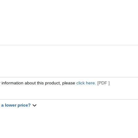
 information about this product, please
click here.
[PDF ]
t a lower price?