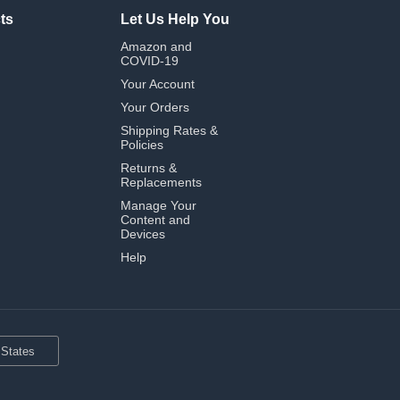
ts
Let Us Help You
Amazon and
COVID-19
Your Account
Your Orders
Shipping Rates &
Policies
Returns &
Replacements
Manage Your
Content and
Devices
Help
 States