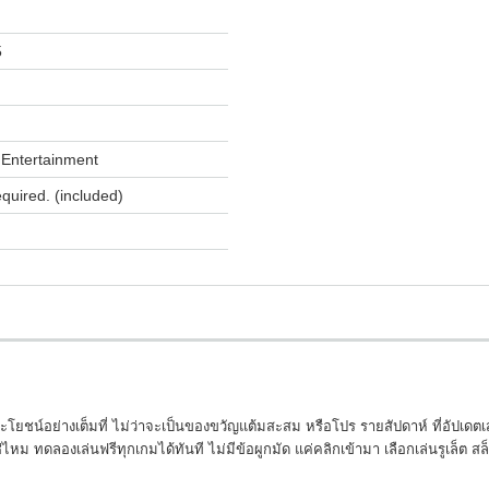
5
Entertainment
equired. (included)
ระโยชน์อย่างเต็มที่ ไม่ว่าจะเป็นของขวัญแต้มสะสม หรือโปร รายสัปดาห์ ที่อัป
หม ทดลองเล่นฟรีทุกเกมได้ทันที ไม่มีข้อผูกมัด แค่คลิกเข้ามา เลือกเล่นรูเล็ต ส