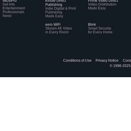
IMDbPro
Kindle Direct
Prime Video Direct
Get Info
Video Distribution
Publishing
Entertainment
Made Easy
Indie Digital & Print
Professionals
Publishing
Need
Made Easy
eero WiFi
Blink
Stream 4K Video
Smart Security
in Every Room
for Every Home
Conditions of Use
Privacy Notice
Cons
© 1996-2025, 