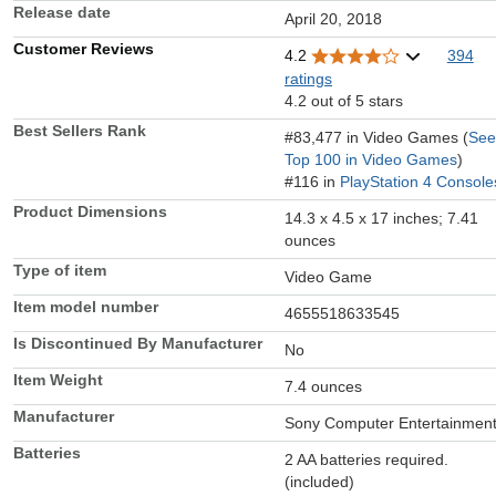
Release date
April 20, 2018
Customer Reviews
4.2
394
ratings
4.2 out of 5 stars
Best Sellers Rank
#83,477 in Video Games (
See
Top 100 in Video Games
)
#116 in
PlayStation 4 Console
Product Dimensions
14.3 x 4.5 x 17 inches; 7.41
ounces
Type of item
Video Game
Item model number
4655518633545
Is Discontinued By Manufacturer
No
Item Weight
7.4 ounces
Manufacturer
Sony Computer Entertainmen
Batteries
2 AA batteries required.
(included)