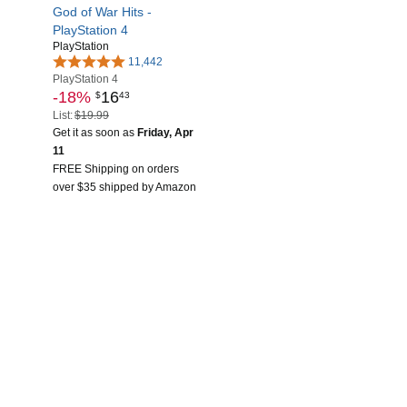
God of War Hits -
PlayStation 4
PlayStation
11,442
PlayStation 4
-18%
16
$
43
List:
$19.99
Get it as soon as
Friday, Apr
11
FREE Shipping on orders
over $35 shipped by Amazon