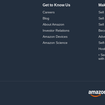
Get to Know Us
Mak
Careers
Sell
Blog
Sell
About Amazon
Sell
Investor Relations
Beco
Amazon Devices
Adve
Amazon Science
Self
Hos
›
Se
with