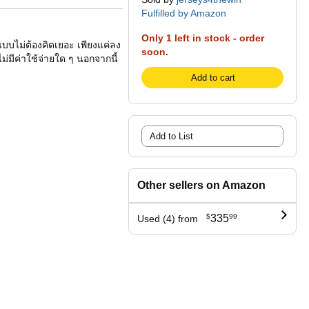
Fulfilled by Amazon
Only 1 left in stock - order
แบบไม่ต้องคิดเยอะ เพียงแค่ลง
soon.
่มีค่าใช้จ่ายใด ๆ นอกจากนี้
Add to cart
Add to List
Other sellers on Amazon
$
335
99
Used (4) from