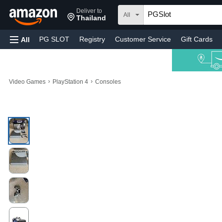
Deliver to
All
Thailand
PG SLOT
Registry
Customer Service
Gift Cards
All
›
›
Video Games
PlayStation 4
Consoles