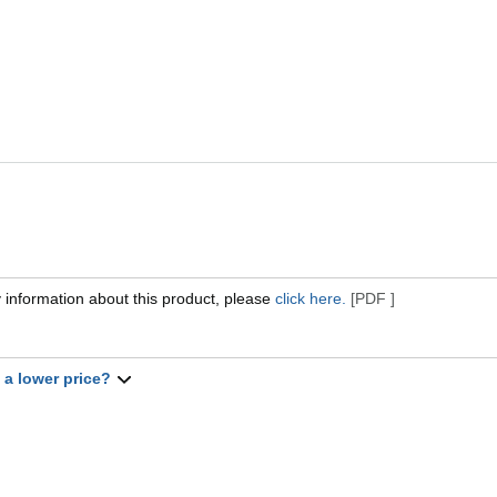
 information about this product, please
click here.
[PDF ]
t a lower price?