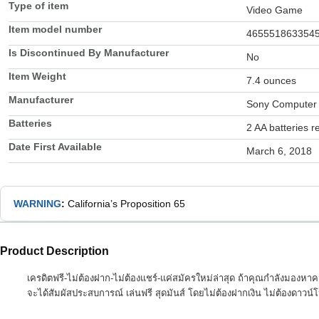
Type of item
Video Game
Item model number
465551863354
Is Discontinued By Manufacturer
No
Item Weight
7.4 ounces
Manufacturer
Sony Computer 
Batteries
2 AA batteries r
Date First Available
March 6, 2018
WARNING
:
California’s Proposition 65
Product Description
เครดิตฟรี-ไม่ต้องฝาก-ไม่ต้องแชร์-แค่สมัครใหม่ล่าสุด ถ้าคุณกำลังมองห
จะได้สัมผัสประสบการณ์ เล่นฟรี สุดมันส์ โดยไม่ต้องฝากเงิน ไม่ต้องดาวน์