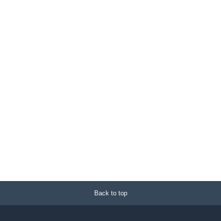
Back to top