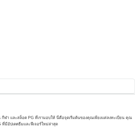
ฬา และสล็อต PG ที่เรามอบให้ นี่คือจุดเริ่มต้นของคุณเพียงแค่ลงทะเบียน คุณ
ี่มีอัปเดตธีมและฟีเจอร์ใหม่ล่าสุด