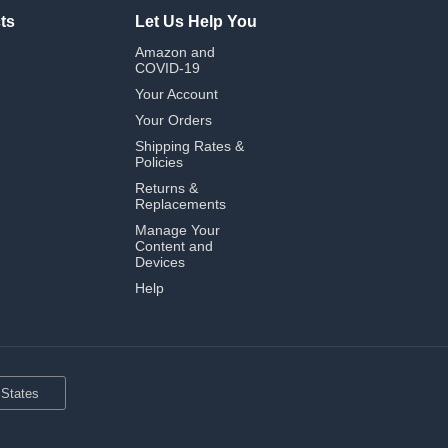
ts
Let Us Help You
Amazon and
COVID-19
Your Account
Your Orders
Shipping Rates &
Policies
Returns &
Replacements
Manage Your
Content and
Devices
Help
 States