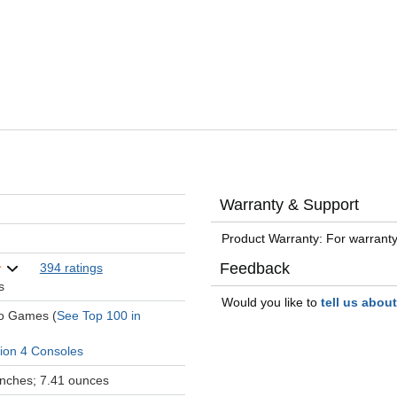
Warranty & Support
Product Warranty: For warranty
Feedback
394 ratings
s
Would you like to
tell us abou
eo Games (
See Top 100 in
tion 4 Consoles
 inches; 7.41 ounces