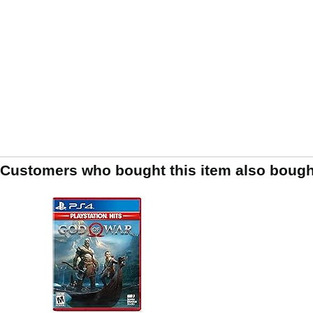
Customers who bought this item also bough