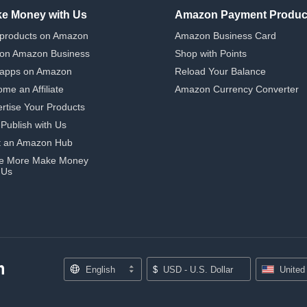
e Money with Us
Amazon Payment Produc
 products on Amazon
Amazon Business Card
 on Amazon Business
Shop with Points
 apps on Amazon
Reload Your Balance
me an Affiliate
Amazon Currency Converter
rtise Your Products
-Publish with Us
t an Amazon Hub
e More Make Money
 Us
English
$
USD - U.S. Dollar
United