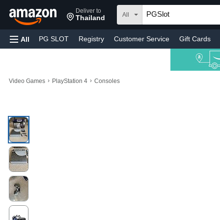
Deliver to
All
Thailand
PG SLOT
Registry
Customer Service
Gift Cards
All
›
›
Video Games
PlayStation 4
Consoles