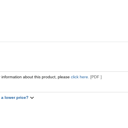
 information about this product, please
click here.
[PDF ]
t a lower price?