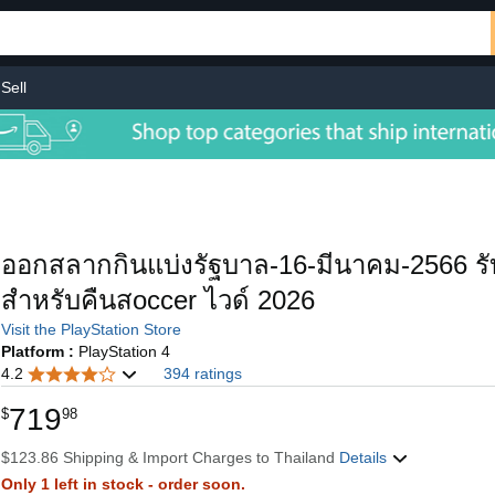
Sell
ออกสลากกินแบ่งรัฐบาล-16-มีนาคม-2566 รั
สำหรับคืนสoccer ไวด์ 2026
Visit the PlayStation Store
Platform :
PlayStation 4
4.2
394 ratings
719
$
98
$123.86 Shipping & Import Charges to Thailand
Details
Only 1 left in stock - order soon.