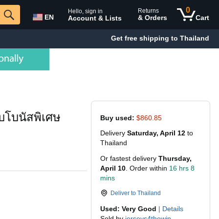
0
Returns
Hello, sign in
EN
& Orders
Cart
Account & Lists
Get free shipping to Thailand
บโบนัสพิเศษ
Buy used:
$860.85
Delivery
Saturday, April 12
to
Thailand
Or fastest delivery
Thursday,
April 10
. Order within
16 hrs 8
mins
Deliver to
Thailand
Used: Very Good
|
Details
Sold by
jerseys4thewin