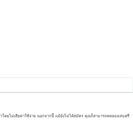
โดยไม่เสียค่าใช้จ่าย นอกจากนี้ แม้ยังไม่ได้สมัคร คุณก็สามารถทดลองเล่นฟรี