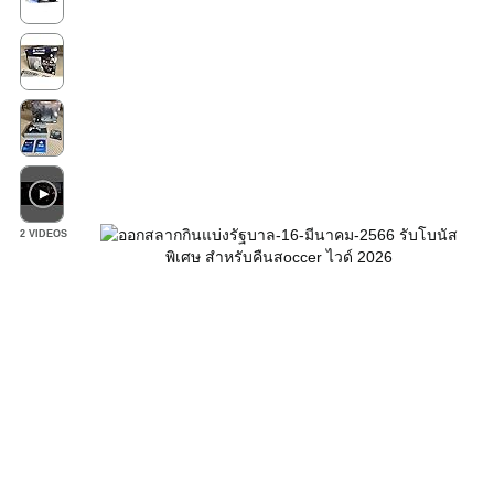
2 VIDEOS