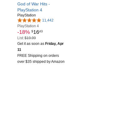
God of War Hits -
PlayStation 4
PlayStation
11,442
PlayStation 4
-18%
16
$
43
List:
$19.99
Get it as soon as
Friday, Apr
11
FREE Shipping on orders
over $35 shipped by Amazon