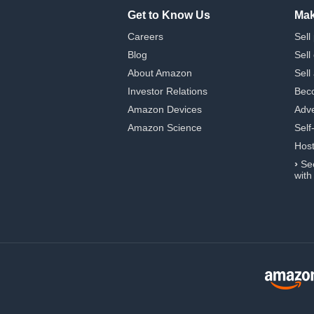
Get to Know Us
Mak
Careers
Sell
Blog
Sell
About Amazon
Sell
Investor Relations
Beco
Amazon Devices
Adve
Amazon Science
Self
Hos
›
Se
with