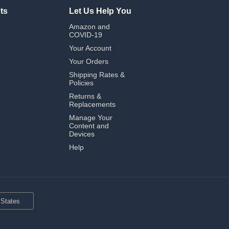
ts
Let Us Help You
Amazon and
COVID-19
Your Account
Your Orders
Shipping Rates &
Policies
Returns &
Replacements
Manage Your
Content and
Devices
Help
 States