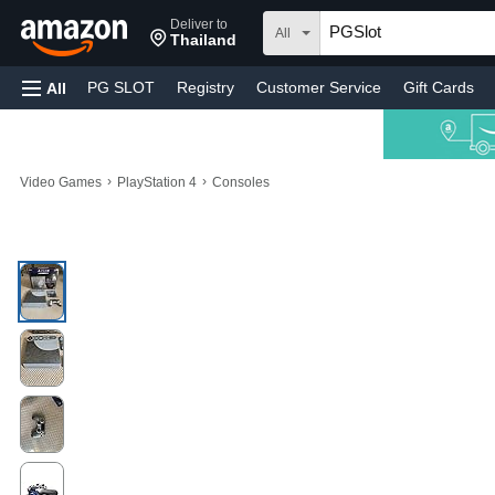
Deliver to
All
Thailand
PG SLOT
Registry
Customer Service
Gift Cards
All
›
›
Video Games
PlayStation 4
Consoles