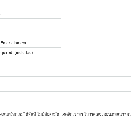
5
Entertainment
equired. (included)
่นฟรีทุกเกมได้ทันที ไม่มีข้อผูกมัด แค่คลิกเข้ามา ไม่ว่าคุณจะชอบเกมแนวหมุนว