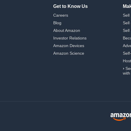
Get to Know Us
Mak
Careers
Sell
Blog
Sell
About Amazon
Sell
Investor Relations
Beco
Amazon Devices
Adve
Amazon Science
Self
Hos
›
Se
with