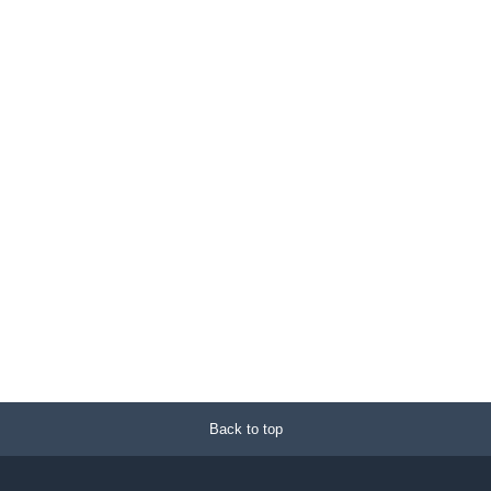
Back to top