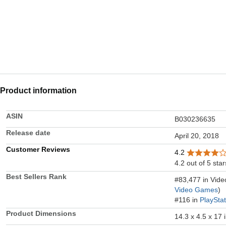
Product information
ASIN
B030236635
Release date
April 20, 2018
Customer Reviews
4.2
4.2 out of 5 star
Best Sellers Rank
#83,477 in Vid
Video Games
)
#116 in
PlaySta
Product Dimensions
14.3 x 4.5 x 17