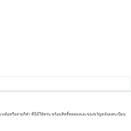
งล้อหรือสายกีฬา ที่นี่มีให้ครบ พร้อมสิทธิ์ทดลองและของขวัญหลังลงทะเบียน