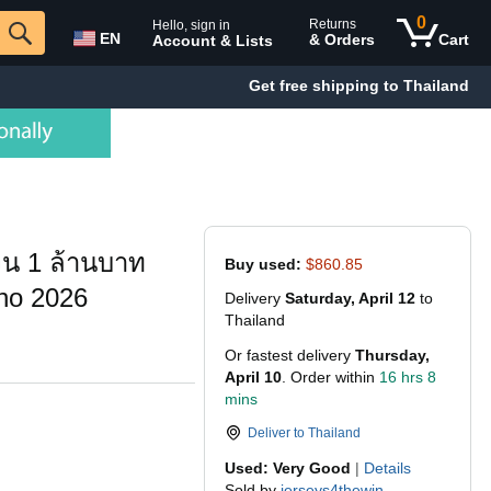
0
Returns
Hello, sign in
EN
& Orders
Cart
Account & Lists
Get free shipping to Thailand
ิน 1 ล้านบาท
Buy used:
$860.85
ino 2026
Delivery
Saturday, April 12
to
Thailand
Or fastest delivery
Thursday,
April 10
. Order within
16 hrs 8
mins
Deliver to
Thailand
Used: Very Good
|
Details
Sold by
jerseys4thewin