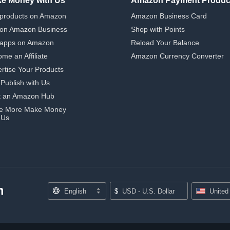
e Money with Us
Amazon Payment Produc
 products on Amazon
Amazon Business Card
 on Amazon Business
Shop with Points
 apps on Amazon
Reload Your Balance
me an Affiliate
Amazon Currency Converter
rtise Your Products
-Publish with Us
t an Amazon Hub
e More Make Money
 Us
English
$
USD - U.S. Dollar
United