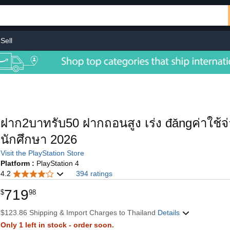
Sell
ฝาก2บาทรับ50 ฝากถอนสูง เร่ง đăngค่าใช้จ่
นักศึกษา 2026
Visit the PlayStation Store
Platform :
PlayStation 4
4.2
394 ratings
719
$
98
$123.86 Shipping & Import Charges to Thailand
Details
Only 1 left in stock - order soon.