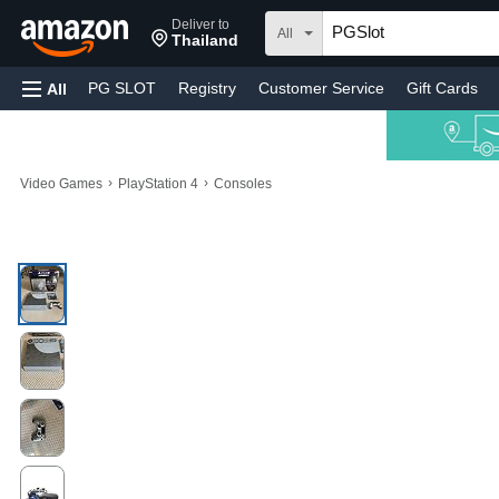
Deliver to
All
Thailand
PG SLOT
Registry
Customer Service
Gift Cards
All
›
›
Video Games
PlayStation 4
Consoles