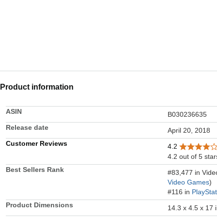
Product information
ASIN
B030236635
Release date
April 20, 2018
Customer Reviews
4.2
4.2 out of 5 star
Best Sellers Rank
#83,477 in Vid
Video Games
)
#116 in
PlaySta
Product Dimensions
14.3 x 4.5 x 17