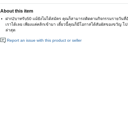
About this item
ฝาก2บาทรับ50 แม้ยังไม่ได้สมัคร คุณก็สามารถติดตามกิจกรรมรายวันที่อ
เราได้เลย เพียงแค่คลิกเข้ามา เดี๋ยวนี้คุณก็มีโอกาสได้สัมผัสของขวัญ โ
ล่าสุด
Report an issue with this product or seller