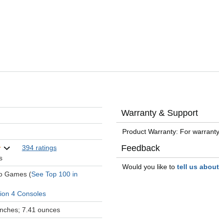
Warranty & Support
Product Warranty: For warranty
Feedback
394 ratings
s
Would you like to
tell us abou
eo Games (
See Top 100 in
tion 4 Consoles
 inches; 7.41 ounces