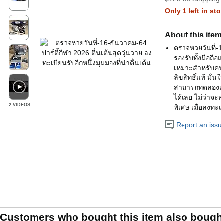
Only 1 left in st
About this ite
ตรวจหวยวันที่
รองรับทั้งมือ
เหมาะสำหรับคนท
ลิขสิทธิ์แท้ มั
สามารถทดลองเล่
ได้เลย ไม่ว่าจะ
2 VIDEOS
พิเศษ เมื่อลงท
Report an issue
Customers who bought this item also bough