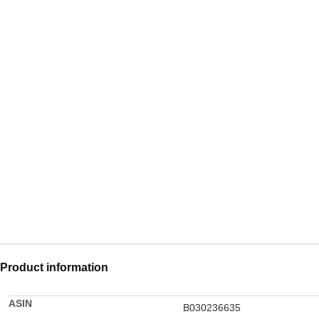
Product information
ASIN
B030236635