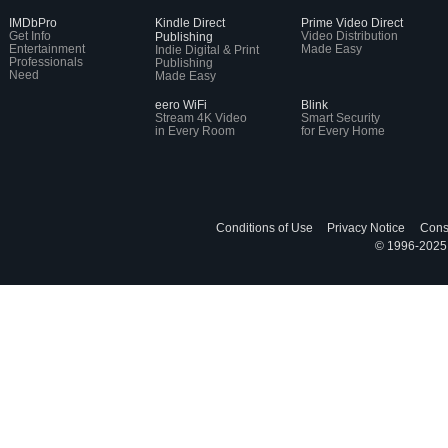
IMDbPro
Kindle Direct
Prime Video Direct
Get Info
Video Distribution
Publishing
Entertainment
Made Easy
Indie Digital & Print
Professionals
Publishing
Need
Made Easy
eero WiFi
Blink
Stream 4K Video
Smart Security
in Every Room
for Every Home
Conditions of Use
Privacy Notice
Cons
© 1996-2025, 