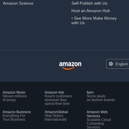
Amazon Science
Self-Publish with Us
Host an Amazon Hub
›
See More Make Money
with Us
English
Amazon Music
Amazon Ads
6pm
Stream millions
Reach customers
Score deals
of songs
wherever they
on fashion brands
spend their time
Amazon Business
AmazonGlobal
Amazon Web
Everything For
Ship Orders
Services
Your Business
Internationally
Scalable Cloud
Computing
Services