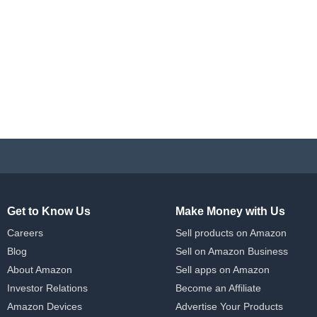
Get to Know Us
Make Money with Us
Careers
Sell products on Amazon
Blog
Sell on Amazon Business
About Amazon
Sell apps on Amazon
Investor Relations
Become an Affiliate
Amazon Devices
Advertise Your Products