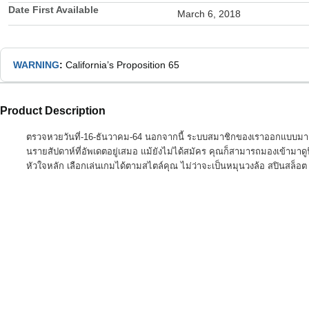
Date First Available
March 6, 2018
WARNING
:
California’s Proposition 65
Product Description
ตรวจหวยวันที่-16-ธันวาคม-64 นอกจากนี้ ระบบสมาชิกของเราออกแบบมาเพื่อ
นรายสัปดาห์ที่อัพเดตอยู่เสมอ แม้ยังไม่ได้สมัคร คุณก็สามารถมองเข้ามา
หัวใจหลัก เลือกเล่นเกมได้ตามสไตล์คุณ ไม่ว่าจะเป็นหมุนวงล้อ สปินสล็อ