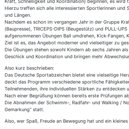
Kraft, Schnelligkeit und Koordination) beginnen, es wird
Hierzu treffen sich alle interessierten Sportlerinnen u
und Längen.
Nachdem es schon im vergangen Jahr in der Gruppe K
(Baupresse), TRICEPS-DIPS (Beugestütz) und PULL-UPS (
aufgenommenen Übungen Ball umdrehen, Kick-Fangen, Koor
Ziel ist es, das Angebot moderner und vielseitiger zu ge
Die Übungen stehen sowohl Kindern ab sechs Jahren als
Geschick und Koordination und bringen mehr Abwechslun
Also kurz beschrieben:
Das Deutsche Sportabzeichen bietet eine vielseitige Her
deckt das Programm verschiedene sportliche Fähigkeiten 
Teilnehmenden, ihre individuellen Stärken zu entdecken u
Nach einer Begrüßung können bereits erste Prüfungen a
Die Abnahmen der Schwimm-, Radfahr- und Walking / N
Gemarkung“ statt.
Also, wer Spaß, Freude an Bewegung hat und ein kleines b