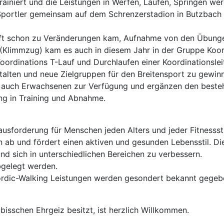
 trainiert und die Leistungen in Werfen, Laufen, Springen 
nd Sportler gemeinsam auf dem Schrenzerstadion in Butzbac
raft schon zu Veränderungen kam, Aufnahme von den Übu
Klimmzug) kam es auch in diesem Jahr in der Gruppe Koord
dinations T-Lauf und Durchlaufen einer Koordinationsleit
stalten und neue Zielgruppen für den Breitensport zu gewin
 auch Erwachsenen zur Verfügung und ergänzen den bestehe
g in Training und Abnahme.
ausforderung für Menschen jeden Alters und jeder Fitnessst
ab und fördert einen aktiven und gesunden Lebensstil. Die 
nd sich in unterschiedlichen Bereichen zu verbessern.
bgelegt werden.
ordic-Walking Leistungen werden gesondert bekannt gege
isschen Ehrgeiz besitzt, ist herzlich Willkommen.