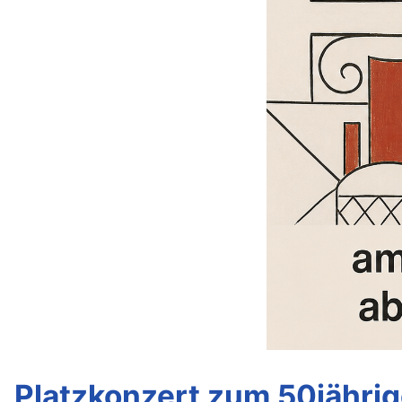
Platzkonzert zum 50jähri