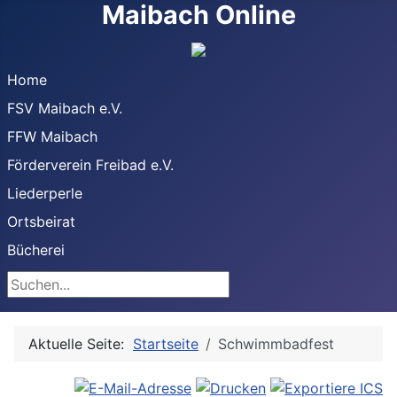
Maibach Online
Home
FSV Maibach e.V.
FFW Maibach
Förderverein Freibad e.V.
Liederperle
Ortsbeirat
Bücherei
Suchen
Aktuelle Seite:
Startseite
Schwimmbadfest