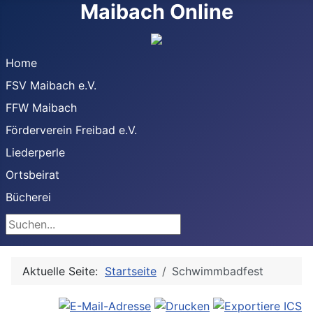
Maibach Online
Home
FSV Maibach e.V.
FFW Maibach
Förderverein Freibad e.V.
Liederperle
Ortsbeirat
Bücherei
Suchen
Aktuelle Seite:
Startseite
Schwimmbadfest